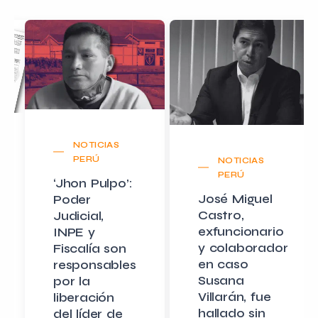
BLOG
Cambios en
la definición
NOTICIAS
de PEP
PERÚ
según la
José Miguel
Resolución
Castro,
SBS en Perú
exfuncionario
y colaborador
El pasado 17 de
en caso
agosto de 2025,
Susana
la
Villarán, fue
Superintendencia
hallado sin
de Banca,