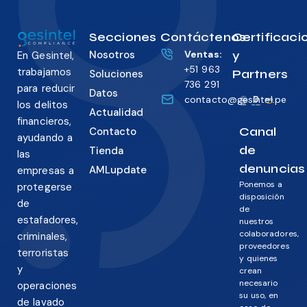
Secciones
Contáctenos
Certificaci
Nosotros
Ventas:
y
En Gesintel,
+51 963
trabajamos
Partners
Soluciones
736 291
para reducir
Datos
contacto@gesintel.pe
los delitos
Actualidad
financieros,
Canal
Contacto
ayudando a
de
Tienda
las
denuncias
AMLupdate
empresas a
Ponemos a
protegerse
disposición
de
de
estafadores,
nuestros
colaboradores,
criminales,
proveedores
terroristas
y quienes
y
crean
necesario
operaciones
su uso, en
de lavado